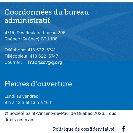
Coordonnées du bureau
administratif
4715, Des Replats, bureau 295
Québec (Québec) G2J 1B8
Téléphone: 418 522-5741
Télécopieur: 418 522-5747
Courriel :
info@ssvpq.org
Heures d'ouverture
Lundi au vendredi
9 h à 12 h et 13 h à 16 h
© Société Saint-Vincent-de-Paul de Québec 2026. Tous
droits réservés.
Fac
Politique de confidentialité