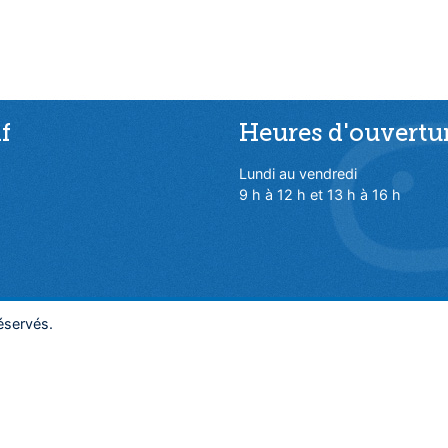
f
Heures d'ouvertu
Lundi au vendredi
9 h à 12 h et 13 h à 16 h
éservés.