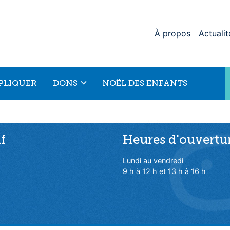
À propos
Actualit
MPLIQUER
DONS
NOËL DES ENFANTS
f
Heures d'ouvertu
Lundi au vendredi
9 h à 12 h et 13 h à 16 h