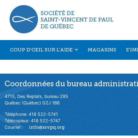
Aller au menu principal
Aller au contenu principal
COUP D'OEIL SUR L'AIDE
MAGASINS
S'I
Coordonnées du bureau administrati
4715, Des Replats, bureau 295
Québec (Québec) G2J 1B8
Téléphone: 418 522-5741
Télécopieur: 418 522-5747
Courriel :
info@ssvpq.org