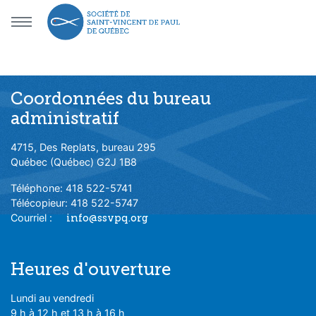
Aller au menu principal
Aller au contenu principal
Coordonnées du bureau
administratif
4715, Des Replats, bureau 295
Québec (Québec) G2J 1B8
Téléphone: 418 522-5741
Télécopieur: 418 522-5747
Courriel :
info@ssvpq.org
Heures d'ouverture
Lundi au vendredi
9 h à 12 h et 13 h à 16 h