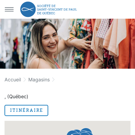
Aller au menu principal
Aller au contenu principal
Accueil
Magasins
,
(
Québec
)
ITINÉRAIRE